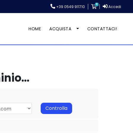
0
+39 0549 911710
Accedi
Carrello
HOME
ACQUISTA
CONTATTACI!
nio...
Controlla